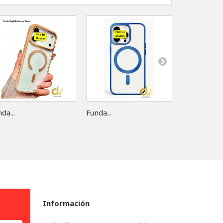
da...
Funda...
Funda...
Información