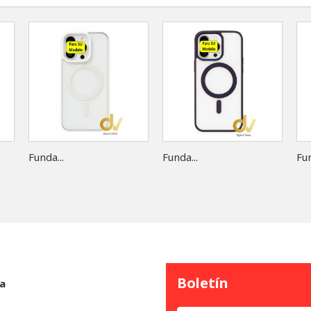
Funda...
Funda...
Fun
Boletín
a