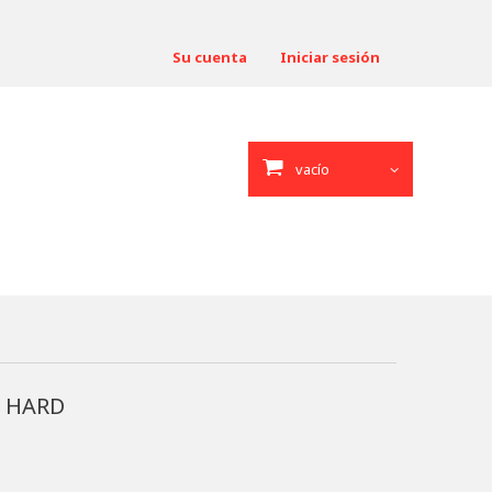
Su cuenta
Iniciar sesión
vacío
c HARD