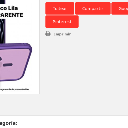
Tuitear
Compartir
Goo
Pinterest
Imprimir
egoría: