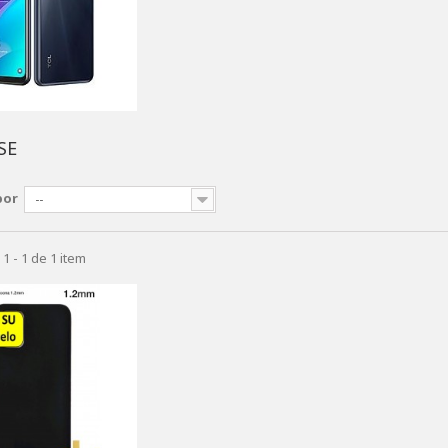
 SE
por
--
1 - 1 de 1 item