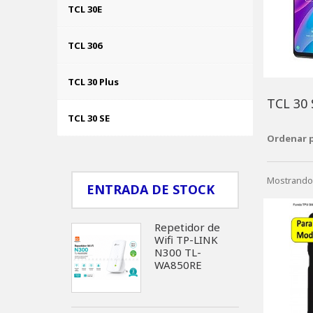
TCL 30E
TCL 306
TCL 30 Plus
TCL 30
TCL 30 SE
Ordenar 
Mostrando 
ENTRADA DE STOCK
Repetidor de
Wifi TP-LINK
N300 TL-
WA850RE