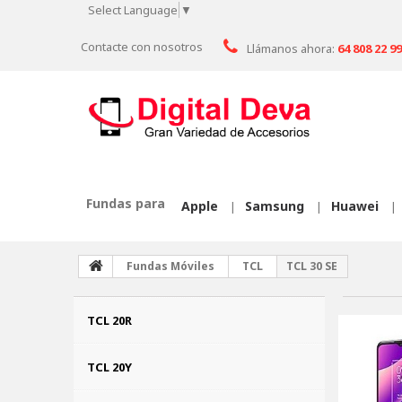
Select Language
▼
Contacte con nosotros
Llámanos ahora:
64 808 22 99
Fundas para
Apple
Samsung
Huawei
|
|
|
Fundas Móviles
TCL
TCL 30 SE
TCL 20R
TCL 20Y