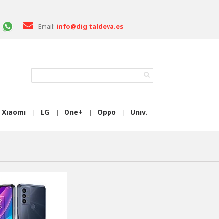
Email:
info@digitaldeva.es
Xiaomi
LG
One+
Oppo
Univ.
|
|
|
|