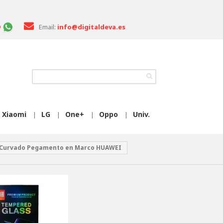
Email:
info@digitaldeva.es
Xiaomi
LG
One+
Oppo
Univ.
|
|
|
|
l Curvado Pegamento en Marco HUAWEI