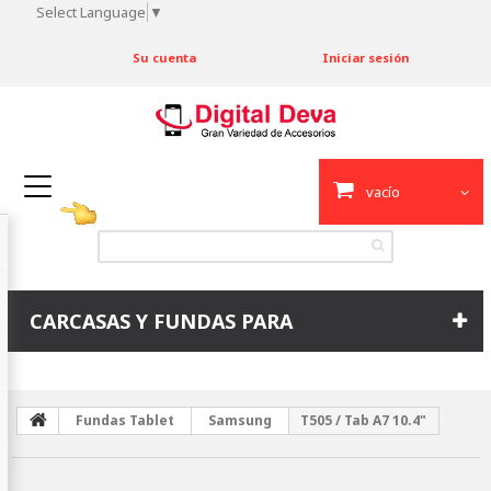
Select Language
▼
Su cuenta
Iniciar sesión
vacío
CARCASAS Y FUNDAS PARA
Fundas Tablet
Samsung
T505 / Tab A7 10.4"