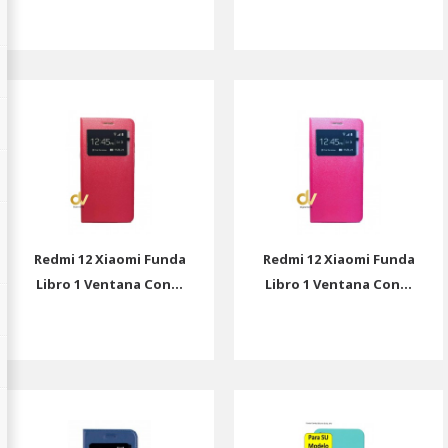
Redmi 12 Xiaomi Funda
Redmi 12 Xiaomi Funda
Libro 1 Ventana Con...
Libro 1 Ventana Con...