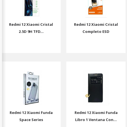
Redmi 12 Xiaomi Cristal
Redmi 12 Xiaomi Cristal
2.5D 9H TFD...
Completo ESD
Redmi 12 Xiaomi Funda
Redmi 12 Xiaomi Funda
Space Series
Libro 1 Ventana Con...