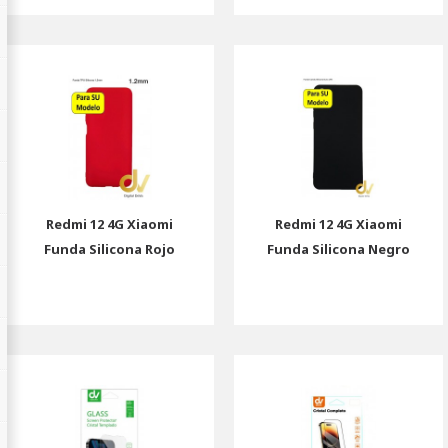
Redmi 12 4G Xiaomi
Redmi 12 4G Xiaomi
Funda Silicona Rojo
Funda Silicona Negro