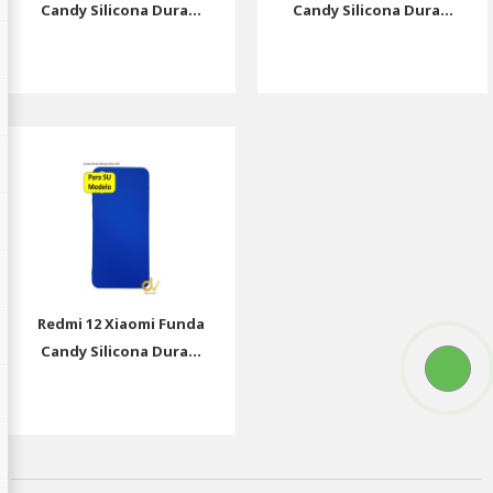
Candy Silicona Dura...
Candy Silicona Dura...
Redmi 12 Xiaomi Funda
Candy Silicona Dura...