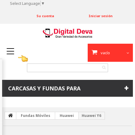
Select Language
▼
Su cuenta
Iniciar sesión
vacío
CARCASAS Y FUNDAS PARA
Fundas Móviles
Huawei
Huawei Y6