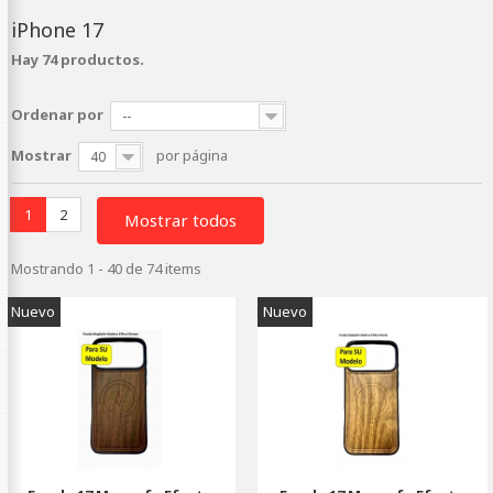
iPhone 17
Hay 74 productos.
Ordenar por
--
Mostrar
por página
40
1
2
Mostrar todos
Mostrando 1 - 40 de 74 items
Nuevo
Nuevo