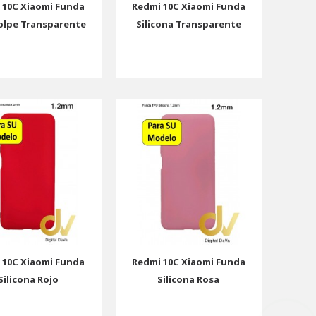
 10C Xiaomi Funda
Redmi 10C Xiaomi Funda
olpe Transparente
Silicona Transparente
 10C Xiaomi Funda
Redmi 10C Xiaomi Funda
Silicona Rojo
Silicona Rosa