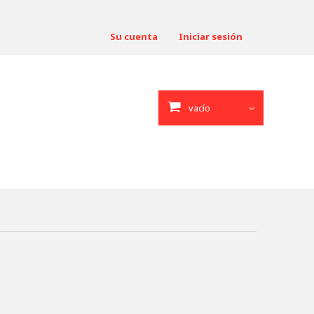
Su cuenta
Iniciar sesión
vacío