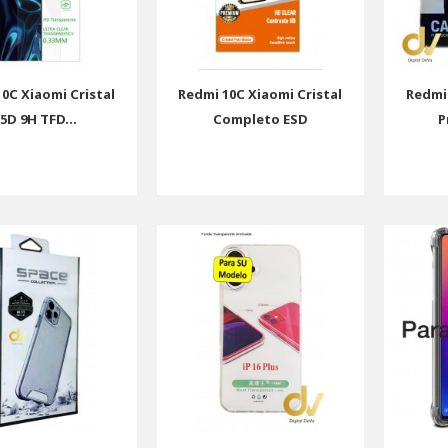
0C Xiaomi Cristal
Redmi 10C Xiaomi Cristal
Redmi 
.5D 9H TFD...
Completo ESD
P