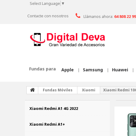
Select Language
▼
Contacte con nosotros
Llámanos ahora:
64 808 22 99
Fundas para
Apple
Samsung
Huawei
|
|
|
Fundas Móviles
Xiaomi
Xiaomi Redmi 10
Xiaomi Redmi A1 4G 2022
Xiaomi Redmi A1+