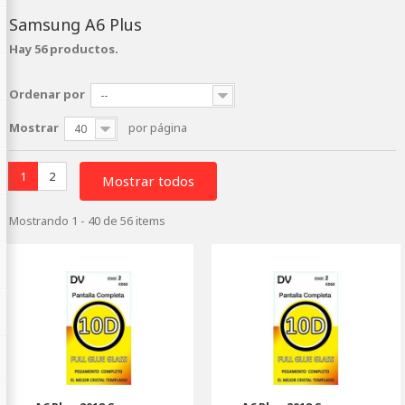
Samsung A6 Plus
Hay 56 productos.
Ordenar por
--
Mostrar
por página
40
1
2
Mostrar todos
Mostrando 1 - 40 de 56 items