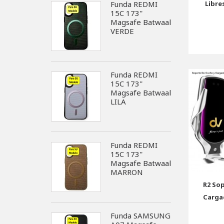
Libre
Funda REDMI
15C 173''
Magsafe Batwaal
VERDE
Funda REDMI
15C 173''
Magsafe Batwaal
LILA
Funda REDMI
15C 173''
Magsafe Batwaal
MARRON
R2 So
Carga
Funda SAMSUNG