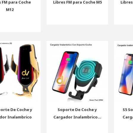
s FM para Coche
Libres FM para Coche M5
Libre
M12
porte De Coche y
Soporte De Coche y
S5 S
dor Inalambrico
Cargador Inalambrico...
Carg