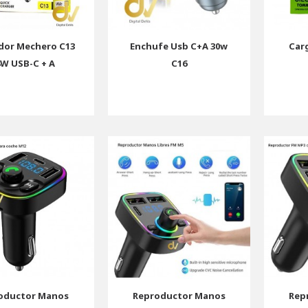
dor Mechero C13
Enchufe Usb C+A 30w
Car
8W USB-C + A
C16
oductor Manos
Reproductor Manos
Rep