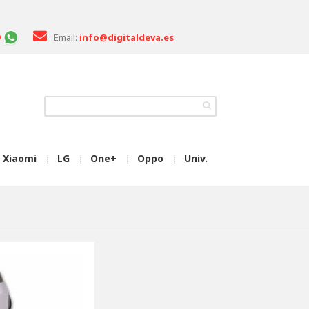
Email:
info@digitaldeva.es
Xiaomi
LG
One+
Oppo
Univ.
|
|
|
|