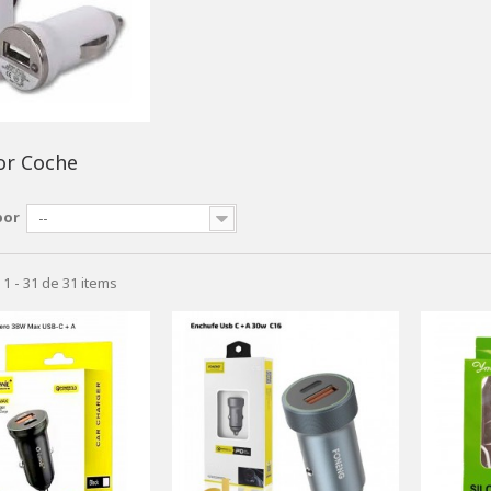
or Coche
por
--
1 - 31 de 31 items