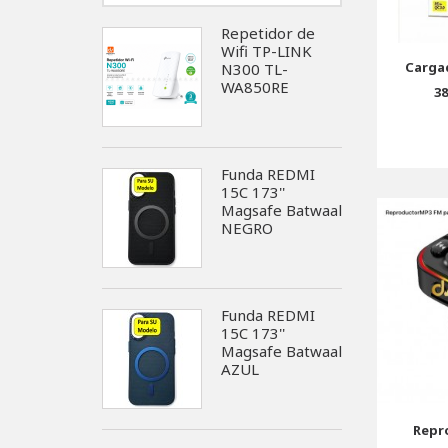
Repetidor de
Wifi TP-LINK
Carga
N300 TL-
WA850RE
3
Funda REDMI
15C 173''
Magsafe Batwaal
NEGRO
Funda REDMI
15C 173''
Magsafe Batwaal
AZUL
Repr