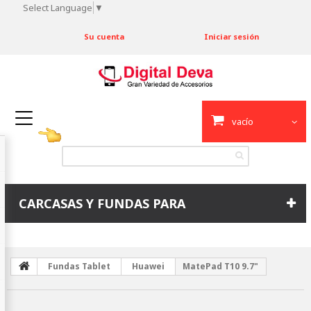
Select Language
▼
Su cuenta
Iniciar sesión
vacío
CARCASAS Y FUNDAS PARA
Fundas Tablet
Huawei
MatePad T10 9.7"