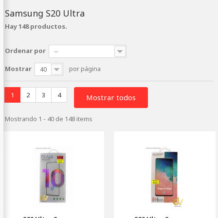
Samsung S20 Ultra
Hay 148 productos.
Ordenar por
--
Mostrar
por página
40
1
2
3
4
Mostrar todos
Mostrando 1 - 40 de 148 items