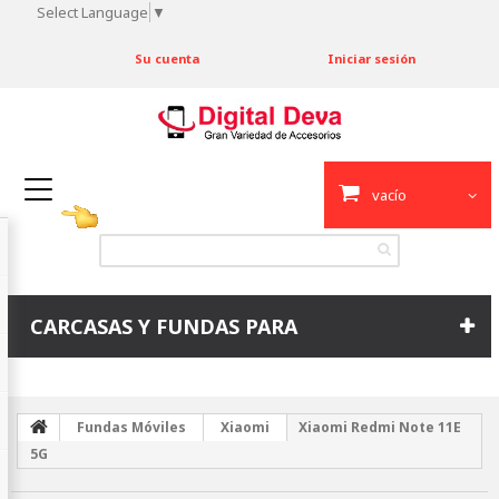
Select Language
▼
Su cuenta
Iniciar sesión
vacío
CARCASAS Y FUNDAS PARA
Fundas Móviles
Xiaomi
Xiaomi Redmi Note 11E
5G