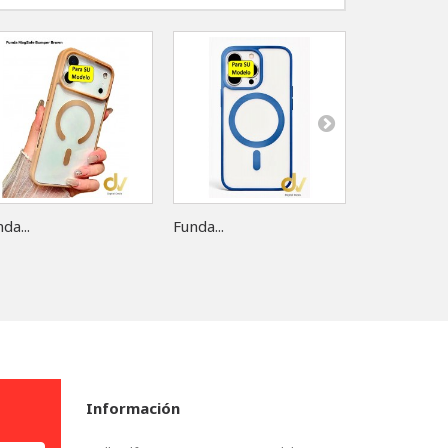
da...
Funda...
Funda...
Información