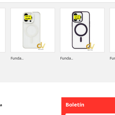
Funda...
Funda...
Fun
Boletín
a