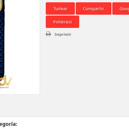
Tuitear
Compartir
Goo
Pinterest
Imprimir
egoría: