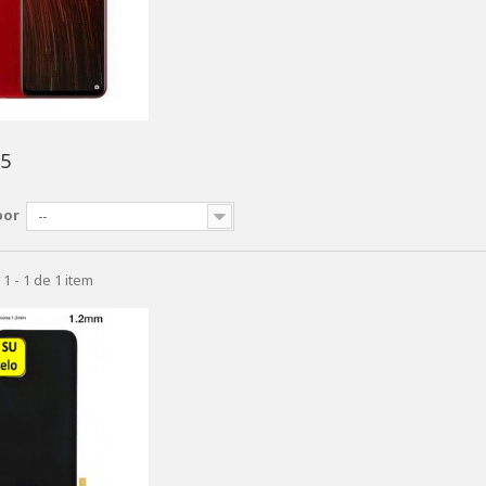
A5
por
--
1 - 1 de 1 item