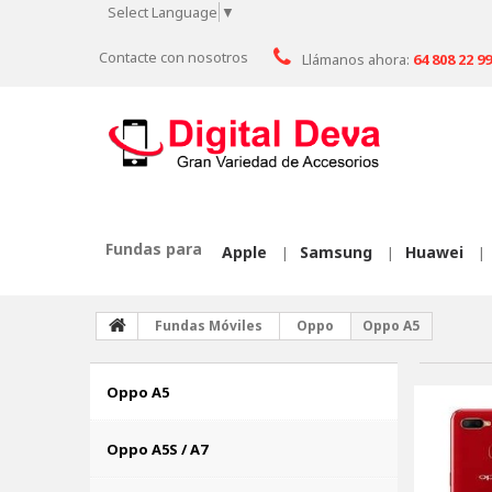
Select Language
▼
Contacte con nosotros
Llámanos ahora:
64 808 22 99
Fundas para
Apple
Samsung
Huawei
|
|
|
Fundas Móviles
Oppo
Oppo A5
Oppo A5
Oppo A5S / A7