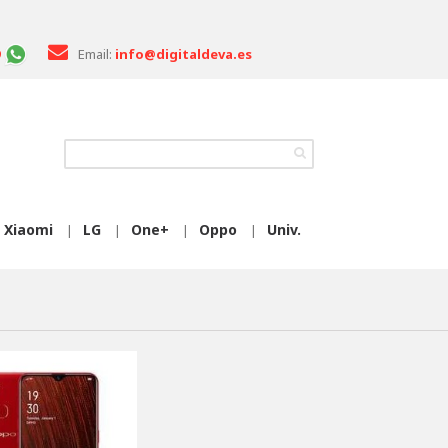
Email:
info@digitaldeva.es
Xiaomi
LG
One+
Oppo
Univ.
|
|
|
|