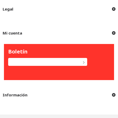
Legal
Mi cuenta
Boletín
Información