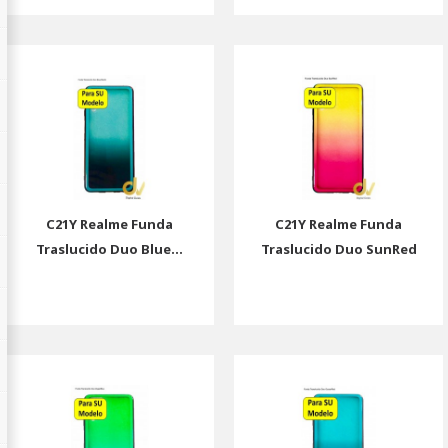
C21Y Realme Funda
C21Y Realme Funda
Traslucido Duo Blue...
Traslucido Duo SunRed