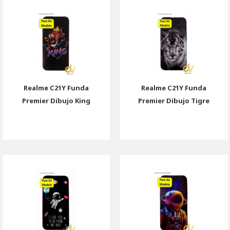
Realme C21Y Funda
Realme C21Y Funda
Premier Dibujo King
Premier Dibujo Tigre