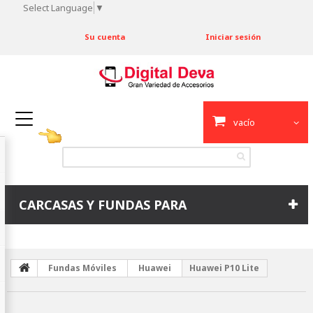
Select Language
▼
Su cuenta
Iniciar sesión
vacío
CARCASAS Y FUNDAS PARA
Fundas Móviles
Huawei
Huawei P10 Lite