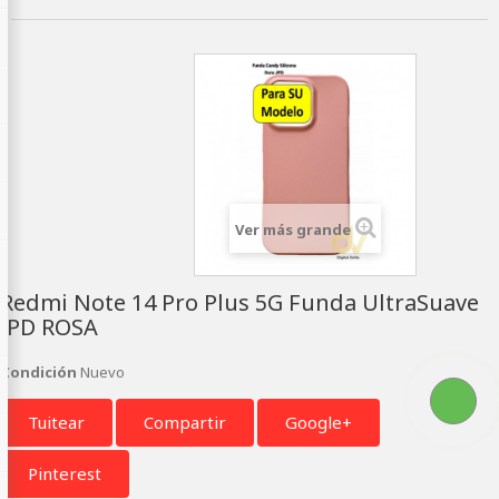
Ver más grande
Redmi Note 14 Pro Plus 5G Funda UltraSuave
JPD ROSA
Condición
Nuevo
Tuitear
Compartir
Google+
Pinterest