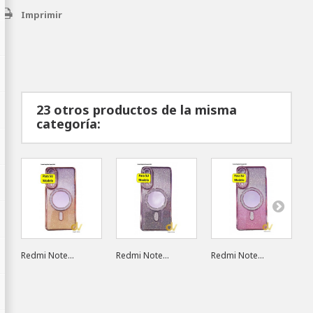
Imprimir
23 otros productos de la misma
categoría:
Redmi Note...
Redmi Note...
Redmi Note...
R