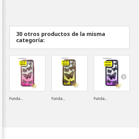
30 otros productos de la misma
categoría:
Funda...
Funda...
Funda...
F