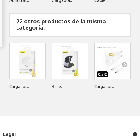
Auricular...
Cargador...
Cable...
M
22 otros productos de la misma
categoría:
Cargador...
Base...
Cargador...
C
Legal