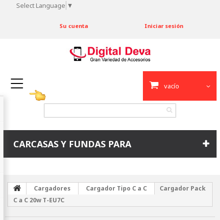
Select Language
▼
Su cuenta
Iniciar sesión
vacío
CARCASAS Y FUNDAS PARA
Cargadores
Cargador Tipo C a C
Cargador Pack
C a C 20w T-EU7C