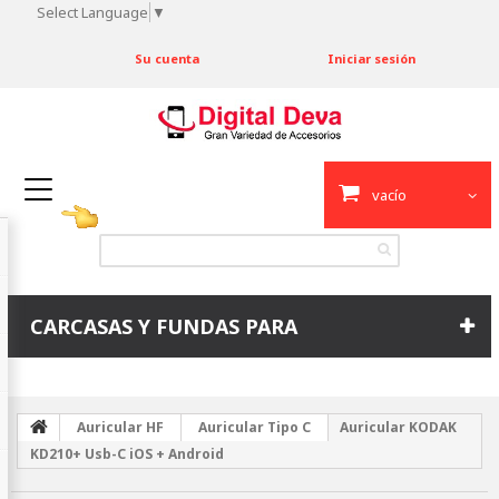
Select Language
▼
Su cuenta
Iniciar sesión
vacío
CARCASAS Y FUNDAS PARA
Auricular HF
Auricular Tipo C
Auricular KODAK
KD210+ Usb-C iOS + Android