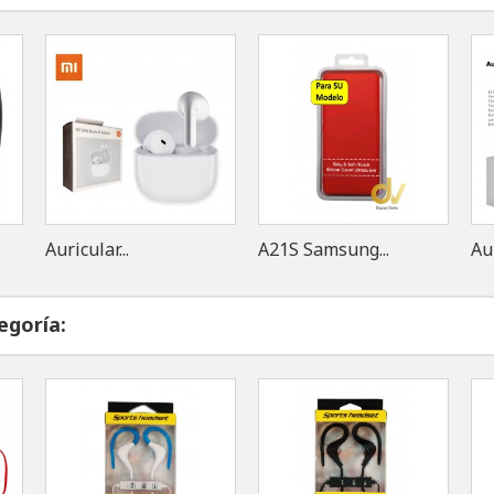
Auricular...
A21S Samsung...
Aur
egoría: