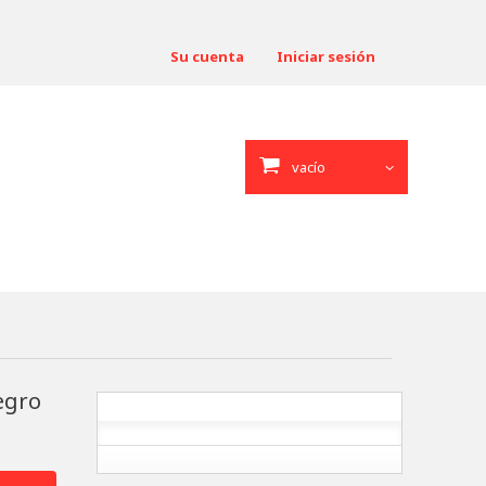
Su cuenta
Iniciar sesión
vacío
egro