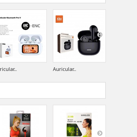
icular...
Auricular...
Cascos...