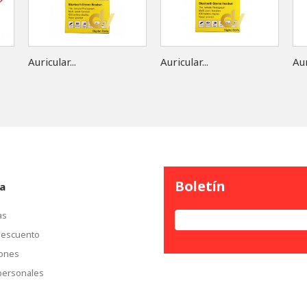
Auricular...
Auricular...
Aur
Boletín
a
as
descuento
iones
personales