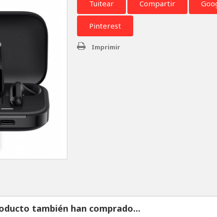
Tuitear
Compartir
Goo
Pinterest
Imprimir
roducto también han comprado...