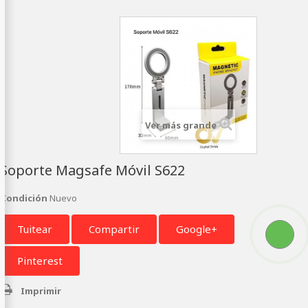
Ver más grande
Soporte Magsafe Móvil S622
Condición
Nuevo
Tuitear
Compartir
Google+
Pinterest
Imprimir