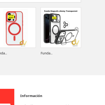
da...
Funda...
Funda...
Información