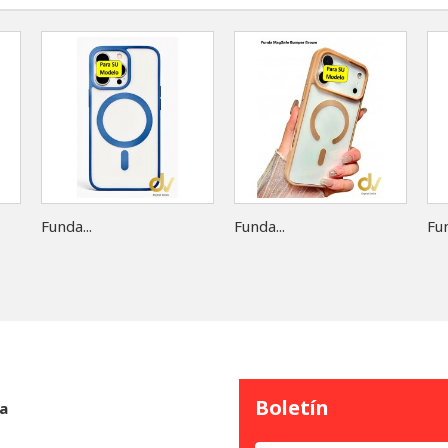
Funda...
Funda...
Fun
Boletín
a