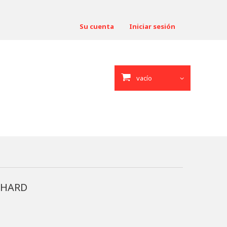
Su cuenta
Iniciar sesión
vacío
c HARD