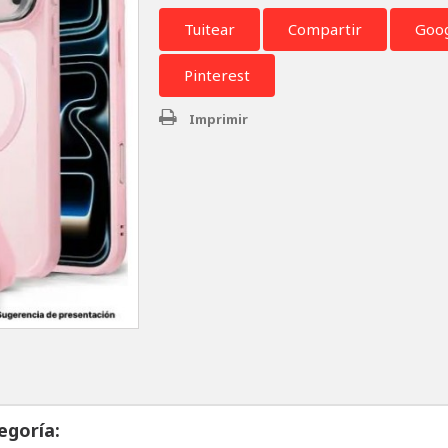
Tuitear
Compartir
Goo
Pinterest
Imprimir
egoría: